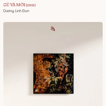
CŨ VÀ MỚI (2021)
Dương Linh Đan