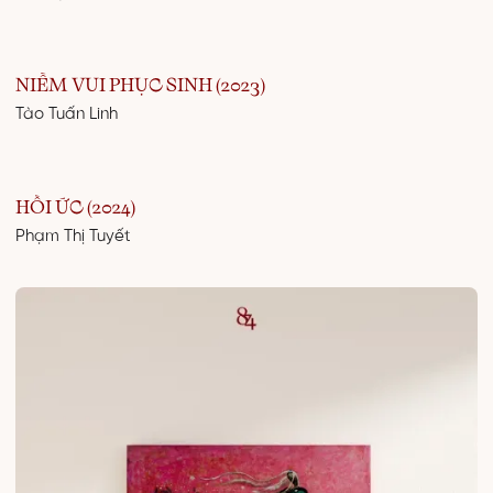
NIỀM VUI PHỤC SINH (2023)
Tào Tuấn Linh
HỒI ỨC (2024)
Phạm Thị Tuyết