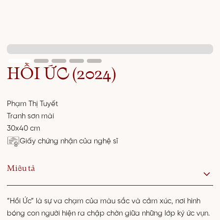
HỒI ỨC (2024)
Phạm Thị Tuyết
Tranh sơn mài
30x40 cm
Giấy chứng nhận của nghệ sĩ
Miêu tả
“Hồi Ức” là sự va chạm của màu sắc và cảm xúc, nơi hình
bóng con người hiện ra chập chờn giữa những lớp ký ức vụn.