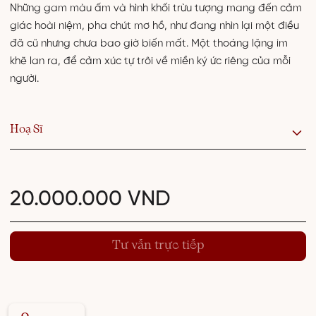
Những gam màu ấm và hình khối trừu tượng mang đến cảm
giác hoài niệm, pha chút mơ hồ, như đang nhìn lại một điều
đã cũ nhưng chưa bao giờ biến mất. Một thoáng lặng im
khẽ lan ra, để cảm xúc tự trôi về miền ký ức riêng của mỗi
người.
Hoạ Sĩ
20.000.000 VND
Tư vấn trực tiếp