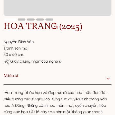
HOA TRANG (2025)
Nguyễn Đình Văn
Tranh sơn mài
30 x 40 cm
Giấy chứng nhận của nghệ sĩ
Miêu tả
‘Hoa Trang’ khắc họa vẻ đẹp rực rỡ của hoa mẫu đơn đỏ -
biểu tượng của sự giàu có, sung túc và yên bình trong văn
hóa Á Đông. Những cánh hoa mềm mại, uyển chuyển, hòa
cùng các họa tiết lá cây tạo nên một không gian thanh