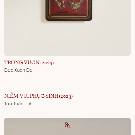
TRONG VƯỜN (2024)
Đào Xuân Đại
NIỀM VUI PHỤC SINH (2023)
Tào Tuấn Linh